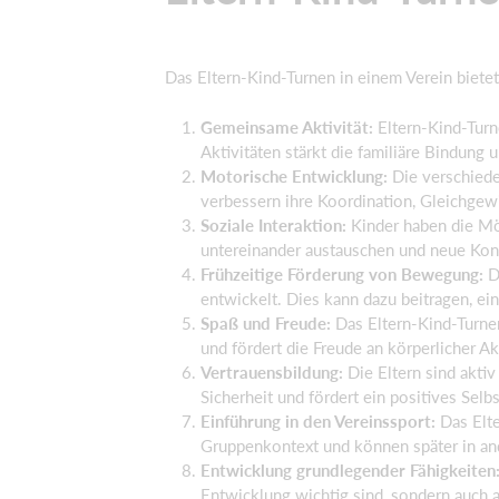
Das Eltern-Kind-Turnen in einem Verein bietet 
Gemeinsame Aktivität:
Eltern-Kind-Turn
Aktivitäten stärkt die familiäre Bindung 
Motorische Entwicklung:
Die verschiede
verbessern ihre Koordination, Gleichgew
Soziale Interaktion:
Kinder haben die Mög
untereinander austauschen und neue Kon
Frühzeitige Förderung von Bewegung:
Du
entwickelt. Dies kann dazu beitragen, e
Spaß und Freude:
Das Eltern-Kind-Turnen
und fördert die Freude an körperlicher Akt
Vertrauensbildung:
Die Eltern sind aktiv
Sicherheit und fördert ein positives Selbs
Einführung in den Vereinssport:
Das Elte
Gruppenkontext und können später in an
Entwicklung grundlegender Fähigkeiten
Entwicklung wichtig sind, sondern auch 