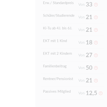
Erw./ Standardpreis
33
Von
Schüler/Studierende
21
Von
Ki-Tu ab 4J. bis 6J.
21
Von
EKT mit 1 Kind
18
Von
EKT mit 2 Kindern
27
Von
Familienbeitrag
50
Von
Rentner/Pensionist
21
Von
Passives Mitglied
12,5
Von