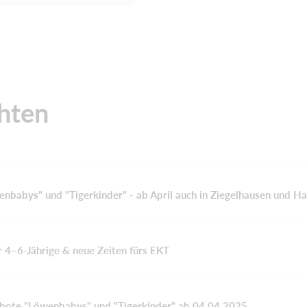
chten
abys" und "Tigerkinder" - ab April auch in Ziegelhausen und H
r 4–6-Jährige & neue Zeiten fürs EKT
ote "Löwenbabys" und "Tigerkinder" ab 04.04.2025