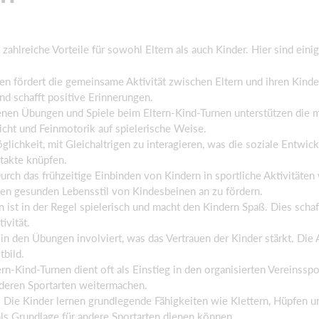
zahlreiche Vorteile für sowohl Eltern als auch Kinder. Hier sind eini
en fördert die gemeinsame Aktivität zwischen Eltern und ihren Kind
und schafft positive Erinnerungen.
nen Übungen und Spiele beim Eltern-Kind-Turnen unterstützen die m
icht und Feinmotorik auf spielerische Weise.
lichkeit, mit Gleichaltrigen zu interagieren, was die soziale Entwick
takte knüpfen.
rch das frühzeitige Einbinden von Kindern in sportliche Aktivitäten
inen gesunden Lebensstil von Kindesbeinen an zu fördern.
 ist in der Regel spielerisch und macht den Kindern Spaß. Dies scha
ivität.
 in den Übungen involviert, was das Vertrauen der Kinder stärkt. Die
tbild.
rn-Kind-Turnen dient oft als Einstieg in den organisierten Vereinssp
deren Sportarten weitermachen.
:
Die Kinder lernen grundlegende Fähigkeiten wie Klettern, Hüpfen und
als Grundlage für andere Sportarten dienen können.